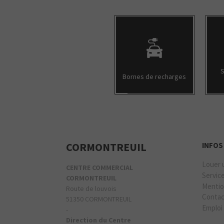
S
Bornes de recharges
CORMONTREUIL
INFOS
Louer 
CENTRE COMMERCIAL
Servic
CORMONTREUIL
Mentio
Route de louvois
Conta
51350 CORMONTREUIL
Emploi
-
Direction du Centre