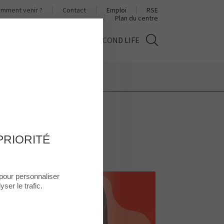
mment venir ?
Contact
Emploi
RSE
Plan du centre
TÉS
HORAIRES
THE SECOND LIFE
PRIORITÉ
 pour personnaliser
ser le trafic.