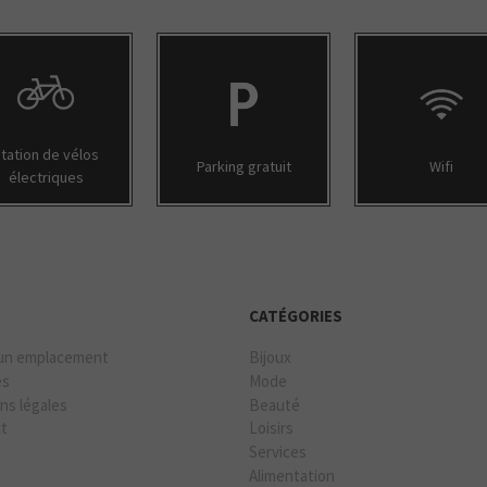
tation de vélos
Parking gratuit
Wifi
électriques
CATÉGORIES
un emplacement
Bijoux
es
Mode
ns légales
Beauté
ct
Loisirs
Services
Alimentation