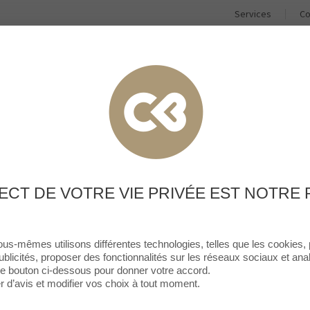
Services
Co
BOUTIQUES & RESTAURANTS
BONS PLANS
ACTUALI
BOUTIQUES
Toutes les boutiques
PAR CATÉGORIE
TOUTES LES BOUTIQUES
ECT DE VOTRE VIE PRIVÉE EST NOTRE 
ous-mêmes utilisons différentes technologies, telles que les cookies,
ublicités, proposer des fonctionnalités sur les réseaux sociaux et analy
 le bouton ci-dessous pour donner votre accord.
d’avis et modifier vos choix à tout moment.