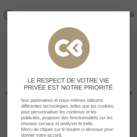
Cormontreuil
Cormontreuil
RECEVEZ TOUTES LES
DERNIÈRES ACTUALITÉS DE
VOTRE CENTRE !
LE RESPECT DE VOTRE VIE
Inscrivez-vous à notre newsletter
PRIVÉE EST NOTRE PRIORITÉ
et suivez les dernières informations du
centre, nos bons plans et tous nos
Nos partenaires et nous-mêmes utilisons
événements.
différentes technologies, telles que les cookies,
pour personnaliser les contenus et les
publicités, proposer des fonctionnalités sur les
réseaux sociaux et analyser le trafic.
Merci de cliquer sur le bouton ci-dessous pour
donner votre accord.