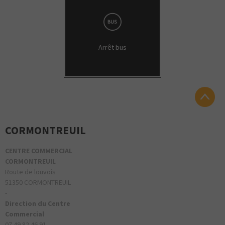
Arrêt bus
CORMONTREUIL
CENTRE COMMERCIAL
CORMONTREUIL
Route de louvois
51350 CORMONTREUIL
-
Direction du Centre
Commercial
07 49 82 46 91