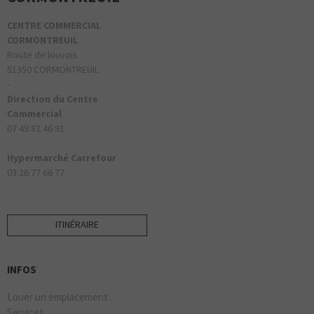
CENTRE COMMERCIAL
CORMONTREUIL
Route de louvois
51350 CORMONTREUIL
-
Direction du Centre
Commercial
07 49 82 46 91
-
Hypermarché Carrefour
03 26 77 66 77
ITINÉRAIRE
INFOS
Louer un emplacement
Services