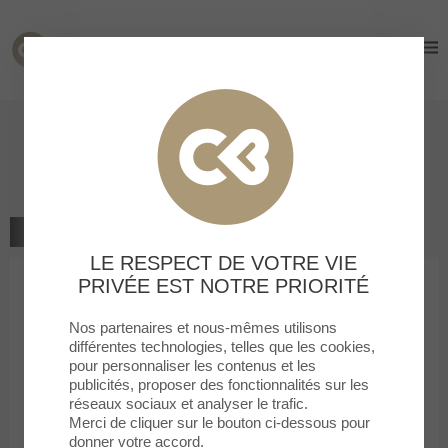
Cormontreuil
Cormontreuil
Arrêt bus
Détail d'un service
TOUS LES SERVICES
LE RESPECT DE VOTRE VIE
PRIVÉE EST NOTRE PRIORITÉ
Nos partenaires et nous-mêmes utilisons
différentes technologies, telles que les cookies,
pour personnaliser les contenus et les
publicités, proposer des fonctionnalités sur les
Arrêt bus
réseaux sociaux et analyser le trafic.
Merci de cliquer sur le bouton ci-dessous pour
donner votre accord.
Avec le bus, rendez-vous facilement sur le centre commercial