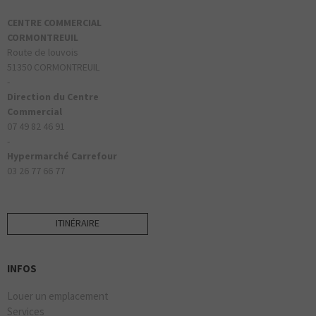
CENTRE COMMERCIAL
CORMONTREUIL
Route de louvois
51350 CORMONTREUIL
-
Direction du Centre
Commercial
07 49 82 46 91
-
Hypermarché Carrefour
03 26 77 66 77
ITINÉRAIRE
INFOS
Louer un emplacement
Services