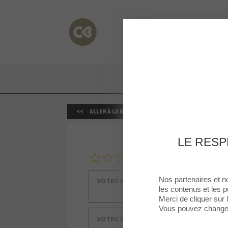
Cormontreuil
Cormontreuil
ALLER À LA BOUTIQUE
LE RESP
1
2
3
4
5
Votre note
Votre message
Nos partenaires et n
les contenus et les p
Merci de cliquer sur
Vous pouvez changer 
Votre prénom