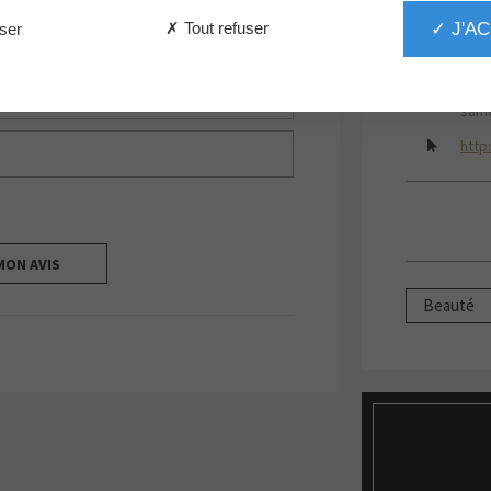
✓ J'A
✗ Tout refuser
ser
03 2
Les 
same
http
MON AVIS
Beauté