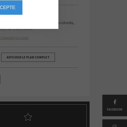
CCEPTE
6 85 51 60
lundis, mardis, mercredis, jeudis, vendredis,
dis de 9:00 à 20:00.
://www.krys.com/
AFFICHER LE PLAN COMPLET
FACEBOOK