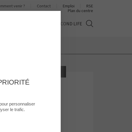
mment venir ?
Contact
Emploi
RSE
Plan du centre
TÉS
HORAIRES
THE SECOND LIFE
BEAUTÉ
PRIORITÉ
Krys
 pour personnaliser
ser le trafic.