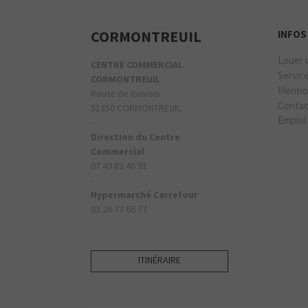
CORMONTREUIL
INFOS
Louer 
CENTRE COMMERCIAL
Servic
CORMONTREUIL
Mentio
Route de louvois
Conta
51350 CORMONTREUIL
Emploi
-
Direction du Centre
Commercial
07 49 82 46 91
-
Hypermarché Carrefour
03 26 77 66 77
ITINÉRAIRE